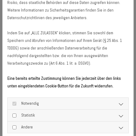
Risiko, dass staatliche Behörden auf diese Daten zugreifen können.
jeder Benutzung durch den Gast desinfiziert
Weitere Informationen zu Sicherheitsgarantien finden Sie in den
Barzahlungen erfolgen unter Zuhilfenahme einer
Datenschutzrichtlinien des jeweiligen Anbieters.
Schale
Indem Sie auf „ALLE ZULASSEN" klicken, stimmen Sie sowohl dem
Abstand von 1,50 Meter zu den Gästen
Speichern und Abrufen von Informationen auf Ihrem Gerät (§ 25 Abs. 1
Mitarbeiter tragen Mundschutz – jeden Tag neu und
TDDDG) sowie der anschließenden Datenverarbeitung für die
frisch gewaschen
nachfolgend dargestellten bzw. die von Ihnen ausgewählten
Verarbeitungszwecke zu (Art 6 Abs. 1 lit. a. DSGVO).
An der Rezeption ist auf Wunsch Gästeseife
erhältlich, da keine Seifenspender auf den Zimmern
Eine bereits erteilte Zustimmung können Sie jederzeit über den links
ist.
unten eingeblendeten Cookie-Button für die Zukunft widerrufen.
Kein Händeschütteln weder mit Gästen noch mit
Mitarbeitern
Notwendig
Bei Anzeichen von Erkrankungen sind die Mitarbeiter
Statistik
verpflichtet dem Gast zur sofortigen Abreise zu
Andere
veranlassen